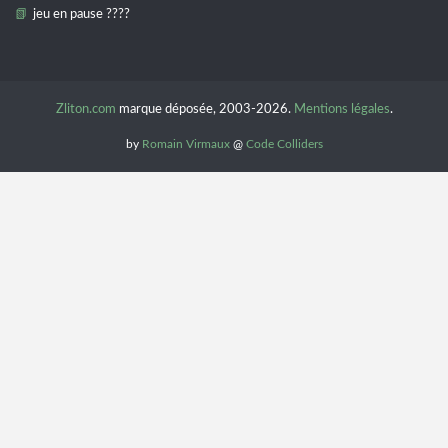
jeu en pause ????
Zliton.com
marque déposée, 2003-2026.
Mentions légales
.
by
Romain Virmaux
@
Code Colliders