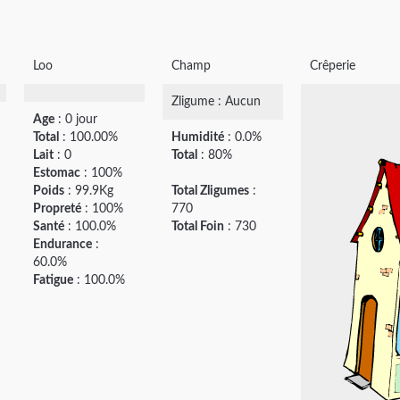
Loo
Champ
Crêperie
Zligume : Aucun
Age
: 0 jour
Total
: 100.00%
Humidité
: 0.0%
Lait
: 0
Total
: 80%
Estomac
: 100%
Poids
: 99.9Kg
Total Zligumes
:
Propreté
: 100%
770
Santé
: 100.0%
Total Foin
: 730
Endurance
:
60.0%
Fatigue
: 100.0%