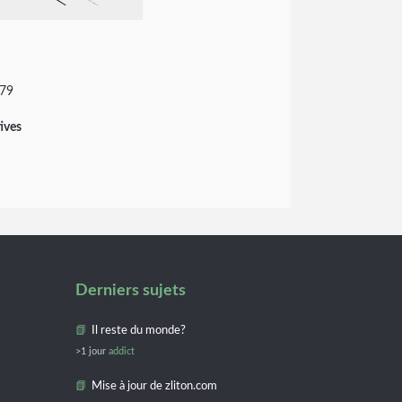
979
ives
Derniers sujets
Il reste du monde?
>1 jour
addict
Mise à jour de zliton.com