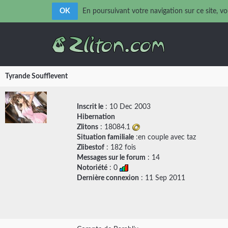
OK
En poursuivant votre navigation sur ce site, vo
Tyrande Soufflevent
Inscrit le
: 10 Dec 2003
Hibernation
Zlitons
: 18084.1
Situation familiale
:en couple avec
taz
Zlibestof
: 182 fois
Messages sur le forum
:
14
Notoriété
: 0
Dernière connexion
: 11 Sep 2011