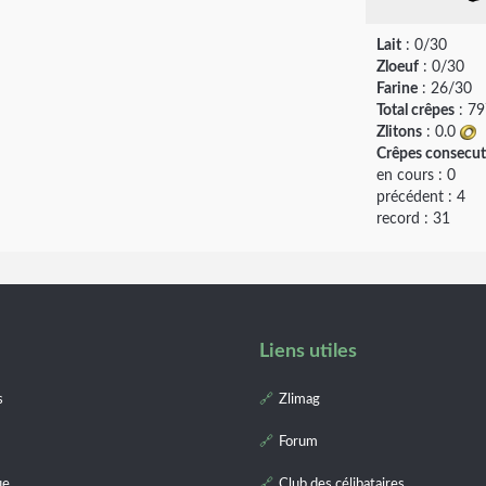
Lait
: 0/30
Zloeuf
: 0/30
Farine
: 26/30
Total crêpes
: 7
Zlitons
: 0.0
Crêpes consecut
en cours : 0
précédent : 4
record : 31
Liens utiles
s
Zlimag
Forum
ue
Club des célibataires