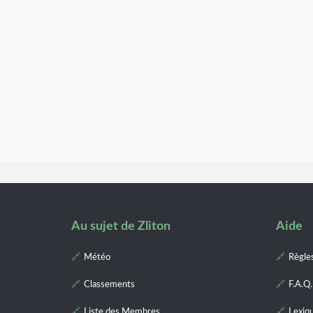
Au sujet de Zliton
Aide
Météo
Règle
Classements
F.A.Q.
Liste des Membres
Lexiq