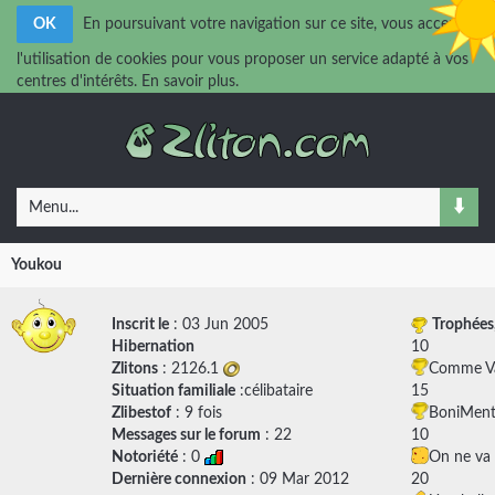
OK
En poursuivant votre navigation sur ce site, vous acceptez
l'utilisation de cookies pour vous proposer un service adapté à vos
centres d'intérêts.
En savoir plus.
Menu...
Youkou
Inscrit le
: 03 Jun 2005
Trophées
Hibernation
10
Zlitons
: 2126.1
Comme Va
Situation familiale
:célibataire
15
Zlibestof
: 9 fois
BoniMen
Messages sur le forum
:
22
10
Notoriété
: 0
On ne va 
Dernière connexion
: 09 Mar 2012
20