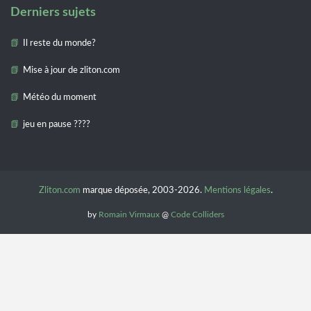
Derniers sujets
Il reste du monde?
Mise à jour de zliton.com
Météo du moment
jeu en pause ????
Zliton.com
marque déposée, 2003-2026.
Mentions légales
.
by
Romain Virmaux
@
Code Colliders