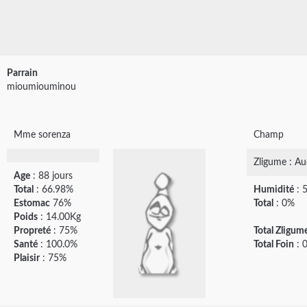
Parrain
mioumiouminou
Mme sorenza
Champ
Zligume : A
Age
: 88 jours
Total
: 66.98%
Humidité
: 
Estomac
76%
Total
: 0%
Poids
: 14.00Kg
Propreté
: 75%
Total Zligum
Santé
: 100.0%
Total Foin
: 
Plaisir
: 75%