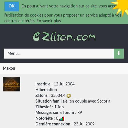
OK
En poursuivant votre navigation sur ce site, vous acceptez
l'utilisation de cookies pour vous proposer un service adapté à vos
centres d'intérêts.
En savoir plus.
Menu...
Maxou
Inscrit le
: 12 Jul 2004
Hibernation
Zlitons
: 35534.4
Situation familiale
:en couple avec
Socoria
Zlibestof
: 1 fois
Messages sur le forum
:
89
Notoriété
: 0
Dernière connexion
: 23 Jul 2009