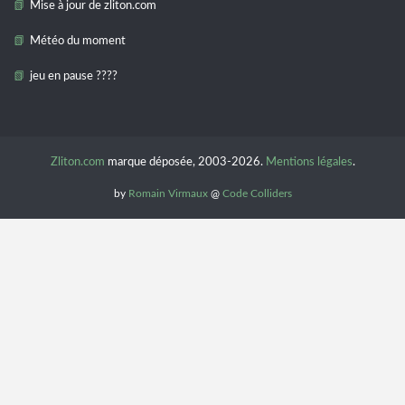
Mise à jour de zliton.com
Météo du moment
jeu en pause ????
Zliton.com
marque déposée, 2003-2026.
Mentions légales
.
by
Romain Virmaux
@
Code Colliders