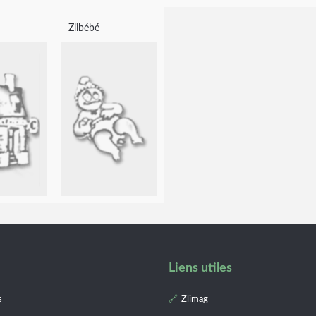
Zlibébé
Liens utiles
s
Zlimag