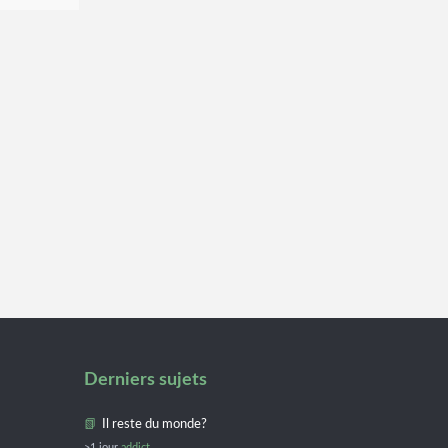
Derniers sujets
Il reste du monde?
>1 jour
addict