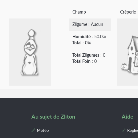
Champ
Crêperie
Zligume : Aucun
Humidité
: 50.0%
Total
: 0%
Total Zligumes
: 0
Total Foin
: 0
Au sujet de Zliton
Aide
Météo
Règle