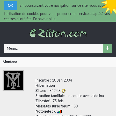
OK
En poursuivant votre navigation sur ce site, vous acceptez
l'utilisation de cookies pour vous proposer un service adapté à vos
centres d'intérêts.
En savoir plus.
Menu...
Montana
Inscrit le
: 10 Jan 2004
Hibernation
Zlitons
: 8424.8
Situation familiale
:en couple avec
diddlina
Zlibestof
: 75 fois
Messages sur le forum
:
30
Notoriété
: 6