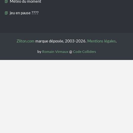
Météo du moment
jeu en pause ????
Zliton.com
marque déposée, 2003-2026.
Mentions légales
.
by
Romain Virmaux
@
Code Colliders