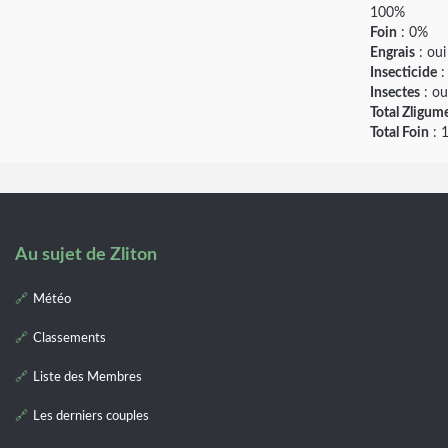
100%
Foin
: 0%
Engrais
: oui
Insecticide
:
Insectes
: ou
Total Zligum
Total Foin
: 
Au sujet de Zliton
Météo
Classements
Liste des Membres
Les derniers couples