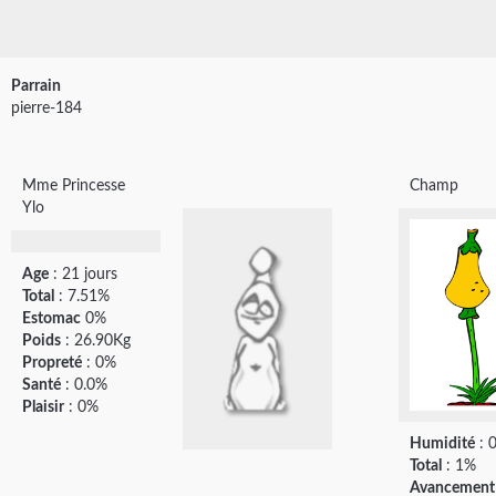
Parrain
pierre-184
Mme Princesse
Champ
Ylo
Age
: 21 jours
Total
: 7.51%
Estomac
0%
Poids
: 26.90Kg
Propreté
: 0%
Santé
: 0.0%
Plaisir
: 0%
Humidité
: 
Total
: 1%
Avancement