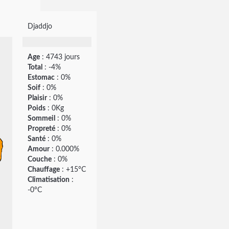
Djaddjo
Age
: 4743 jours
Total
: -4%
Estomac
: 0%
Soif
: 0%
Plaisir
: 0%
Poids
: 0Kg
Sommeil
: 0%
Propreté
: 0%
Santé
: 0%
Amour
: 0.000%
Couche
: 0%
Chauffage
: +15°C
Climatisation
:
-0°C