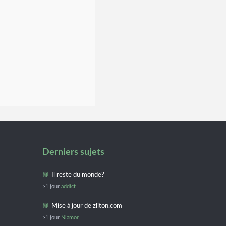
Derniers sujets
Il reste du monde?
>1 jour
addict
Mise à jour de zliton.com
>1 jour
Niamor