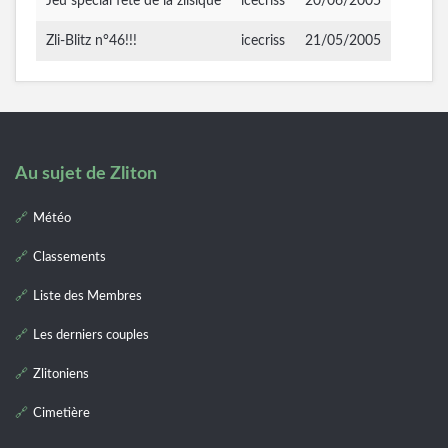
Jeu spécial fête de la zlisique
icecriss
20/06/2005
Zli-Blitz n°46!!!
icecriss
21/05/2005
Au sujet de Zliton
Météo
Classements
Liste des Membres
Les derniers couples
Zlitoniens
Cimetière