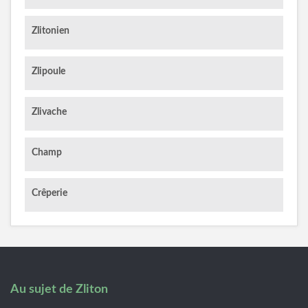
Zlitonien
Zlipoule
Zlivache
Champ
Crêperie
Au sujet de Zliton