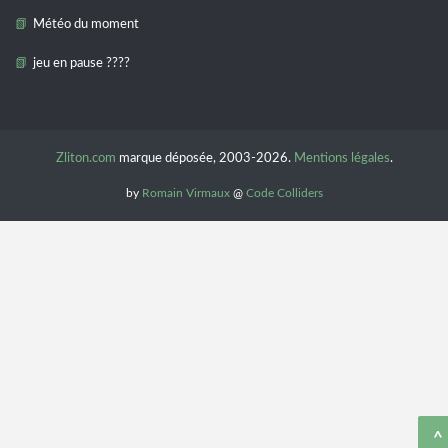
Météo du moment
jeu en pause ????
Zliton.com
marque déposée, 2003-2026.
Mentions légales
.
by
Romain Virmaux
@
Code Colliders
^