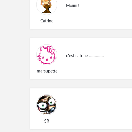
Moiiiii !
Catrine
c'est catrine .................
marsupette
SR