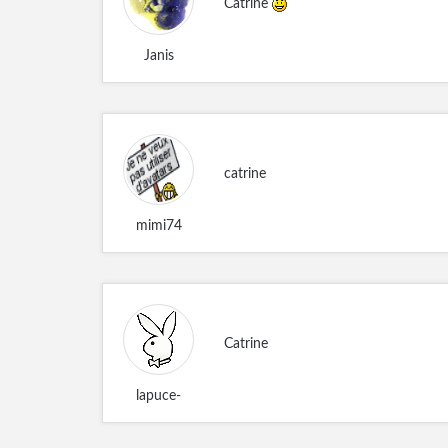
Catrine
Janis
catrine
mimi74
Catrine
lapuce-
du67