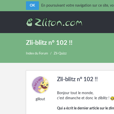
OK
En poursuivant votre navigation sur ce site, vo
Zli-blitz n° 102 !!
Index du Forum
/
Zli-Quizz
Zli-blitz n° 102 !!
Bonjour tout le monde,
c'est dimanche et donc le zliblitz !
gillout
Qui a écrit le dernier article sur le zli