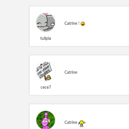
Catrine !
tulipia
Catrine
cece7
Catrine