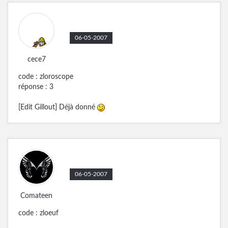
06-05-2007
cece7
code : zloroscope
réponse : 3
[Edit Gillout] Déjà donné
06-05-2007
Comateen
code : zloeuf