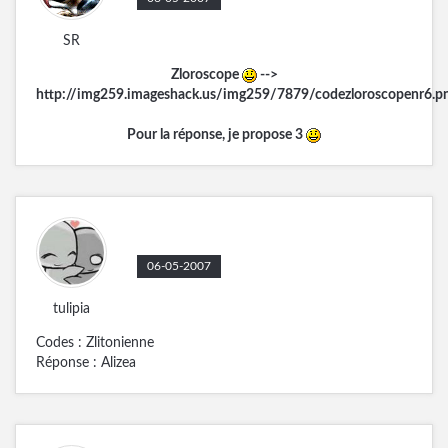
SR
Zloroscope
-->
http://img259.imageshack.us/img259/7879/codezloroscopenr6.p
Pour la réponse, je propose 3
06-05-2007
tulipia
Codes : Zlitonienne
Réponse : Alizea