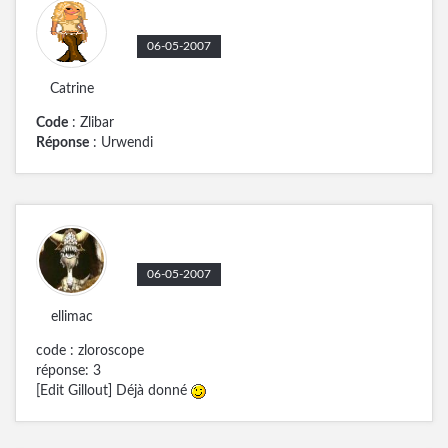
06-05-2007
Catrine
Code
: Zlibar
Réponse
: Urwendi
06-05-2007
ellimac
code : zloroscope
réponse: 3
[Edit Gillout] Déjà donné