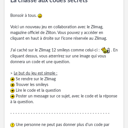
La chasse aux codes secrets
Bonsoir à tous.
Voici un nouveau jeu en collaboration avec le Zlimag,
magazine officiel de Zliton. Vous pouvez y accéder en
cliquant en haut à droite sur l'icone réservée au Zlimag.
J'ai caché sur le Zlimag 12 smileys comme celui-ci :
. En
cliquant dessus, vous atterrirez sur une image qui vous
donnera un code et une question.
>
Le but du jeu est simple :
Se rendre sur le Zlimag
Trouver les smileys
Lire le code et la question
Poster un message sur ce sujet, avec le code et la réponse
à la question.
- - - - - - - - - - - - - - - - - - - - - - - - - - - - - - - - - - - - - - -
Une personne ne peut pas donner plus d'un code par