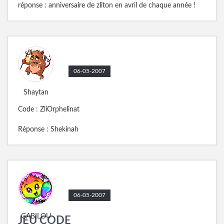
réponse : anniversaire de zliton en avril de chaque année !
06-05-2007
Shaytan
Code : ZliOrphelinat
Réponse : Shekinah
06-05-2007
GABILOU
JEU CODE