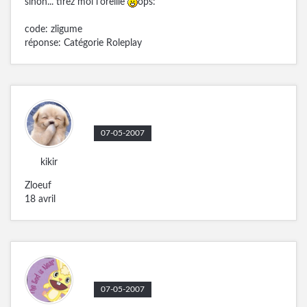
sinon... tirez moi l'oreille
ops:
code: zligume
réponse: Catégorie Roleplay
07-05-2007
kikir
Zloeuf
18 avril
07-05-2007