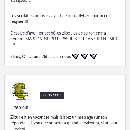
Oups...
Les verdâtres mous essayent de nous diviser pour mieux
reignier !!!
Désolée d'avoir empeché les zlipoules de se remette a
pondre. MAIS ON NE PEUT PAS RESTER SANS RIEN FAIRE
!!!!
Zlitus, Oh, Grand Zlitus, aide-nous
22-05-2007
rasprout
Zlitus est en vacances mais laissez un message sur son
répondeur, il vous recontactera quand il reviendra, si un jour
il revient...